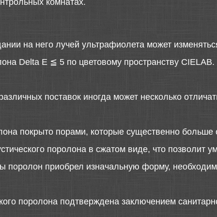
онтрольных комнатах.
дании на него лучей ультрафиолета может изменятьс
она Delta E ≦ 5 по цветовому пространству CIELAB.
различных поставок иногда может несколько отличать
лона покрыто порами, которые существенно больше 
стического поролона в сжатом виде, что позволит у
 бы поролон приобрел изначальную форму, необходимо
ского поролона подтверждена заключением санитарн