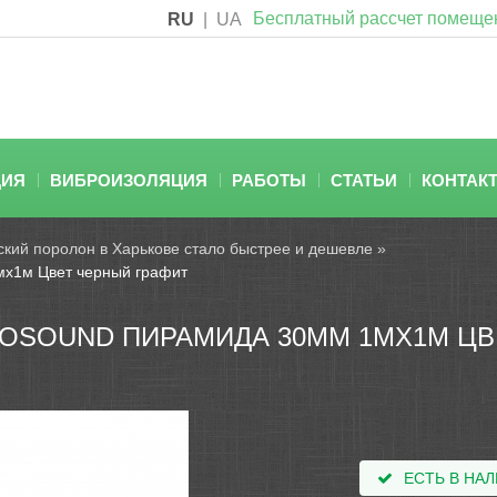
Бесплатный рассчет помеще
RU
|
UA
ЦИЯ
ВИБРОИЗОЛЯЦИЯ
РАБОТЫ
СТАТЬИ
КОНТАК
ский поролон в Харькове стало быстрее и дешевле
»
мх1м Цвет черный графит
OSOUND ПИРАМИДА 30ММ 1МХ1М ЦВ
ЕСТЬ В НА