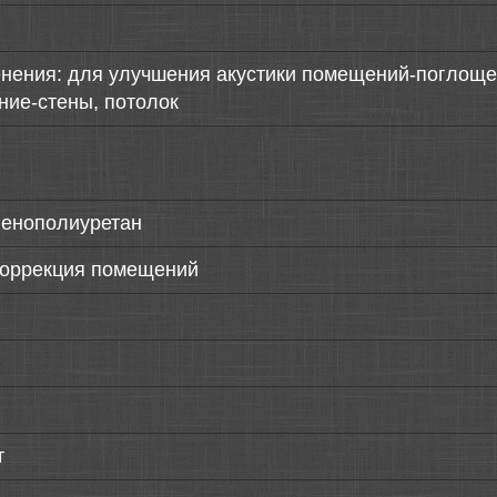
нения: для улучшения акустики помещений-поглощен
ние-стены, потолок
пенополиуретан
коррекция помещений
т