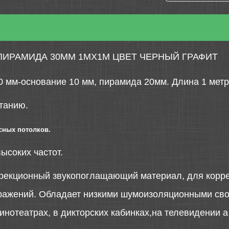
ИРАМИДА 30ММ 1МХ1М ЦВЕТ ЧЕРНЫЙ ГРАФИТ
0 мм-основание 10 мм, пирамида 20мм. Длина 1 метр
танию.
сных потолков.
ысоких частот.
рекционный звукопоглащающий материал, для коррек
ражений. Обладает низкими шумоизоляционными сво
нотеатрах, в дикторских кабинках,на телевидении а 