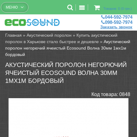
Бесплатный рассчет помещений
МЕНЮ
Товаров: 0 (0 грн.)
044-592-7974
098-592-7974
Заказать звонок
Главная
»
Акустический поролон
»
Купить акустический
поролон в Харькове стало быстрее и дешевле
»
Акустический
поролон негорючий ячеистый Ecosound Волна 30мм 1мх1м
бордовый
АКУСТИЧЕСКИЙ ПОРОЛОН НЕГОРЮЧИЙ
ЯЧЕИСТЫЙ ECOSOUND ВОЛНА 30ММ
1МХ1М БОРДОВЫЙ
Код товара:
0848