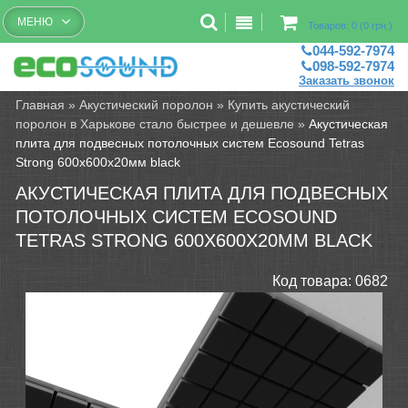
Бесплатный рассчет помещений
МЕНЮ
Товаров: 0 (0 грн.)
044-592-7974
098-592-7974
Заказать звонок
Главная
»
Акустический поролон
»
Купить акустический
поролон в Харькове стало быстрее и дешевле
»
Акустическая
плита для подвесных потолочных систем Ecosound Tetras
Strong 600х600х20мм black
АКУСТИЧЕСКАЯ ПЛИТА ДЛЯ ПОДВЕСНЫХ
ПОТОЛОЧНЫХ СИСТЕМ ECOSOUND
TETRAS STRONG 600Х600Х20ММ BLACK
Код товара:
0682