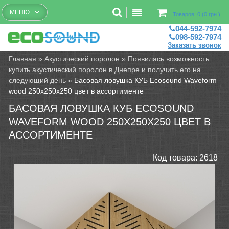
Бесплатный рассчет помещений
МЕНЮ
Товаров: 0 (0 грн.)
044-592-7974
098-592-7974
Заказать звонок
Главная
»
Акустический поролон
»
Появилась возможность
купить акустический поролон в Днепре и получить его на
следующий день
»
Басовая ловушка КУБ Ecosound Waveform
wood 250x250x250 цвет в ассортименте
БАСОВАЯ ЛОВУШКА КУБ ECOSOUND
WAVEFORM WOOD 250X250X250 ЦВЕТ В
АССОРТИМЕНТЕ
Код товара:
2618