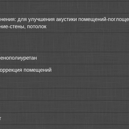
нения: для улучшения акустики помещений-поглощен
ние-стены, потолок
пенополиуретан
коррекция помещений
т