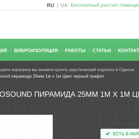
Бесплатный рассчет помеще
RU
|
UA
ЦИЯ
ВИБРОИЗОЛЯЦИЯ
РАБОТЫ
СТАТЬИ
КОНТАК
ашего магазина вы можете купить акустический поролон в Одессе
sound пирамида 25мм 1м х 1м Цвет черный графит
OSOUND ПИРАМИДА 25ММ 1М Х 1М Ц
ЕСТЬ В НА