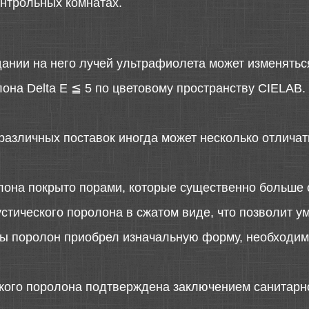
онтрольных комнатах.
дании на него лучей ультрафиолета может изменятьс
она Delta E ≦ 5 по цветовому пространству CIELAB.
различных поставок иногда может несколько отличать
лона покрыто порами, которые существенно больше 
стического поролона в сжатом виде, что позволит у
 бы поролон приобрел изначальную форму, необходимо
ского поролона подтверждена заключением санитарн