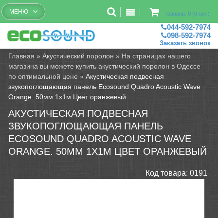
Бесплатный рассчет помещений
МЕНЮ
Товаров: 0 (0 грн.)
044-592-7974
098-592-7974
Заказать звонок
Главная
»
Акустический поролон
»
На страницах нашего
магазина вы можете купить акустический поролон в Одессе
по оптимальной цене
»
Акустическая подвесная
звукопоглощающая панель Ecosound Quadro Acoustic Wave
Orange. 50мм 1х1м Цвет оранжевый
АКУСТИЧЕСКАЯ ПОДВЕСНАЯ
ЗВУКОПОГЛОЩАЮЩАЯ ПАНЕЛЬ
ECOSOUND QUADRO ACOUSTIC WAVE
ORANGE. 50ММ 1Х1М ЦВЕТ ОРАНЖЕВЫЙ
Код товара:
0191