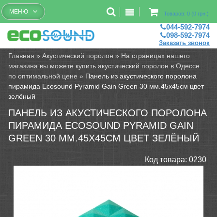
Бесплатный рассчет помещений
МЕНЮ
Товаров: 0 (0 грн.)
044-592-7974
098-592-7974
Заказать звонок
Главная
»
Акустический поролон
»
На страницах нашего
магазина вы можете купить акустический поролон в Одессе
по оптимальной цене
»
Панель из акустического поролона
пирамида Ecosound Pyramid Gain Green 30 мм.45х45см цвет
зелёный
ПАНЕЛЬ ИЗ АКУСТИЧЕСКОГО ПОРОЛОНА
ПИРАМИДА ECOSOUND PYRAMID GAIN
GREEN 30 ММ.45Х45СМ ЦВЕТ ЗЕЛЁНЫЙ
Код товара:
0230