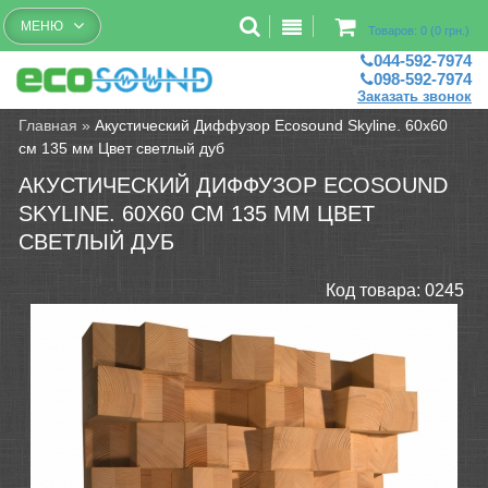
Бесплатный рассчет помещений
МЕНЮ
Товаров: 0 (0 грн.)
044-592-7974
098-592-7974
Заказать звонок
Главная
»
Акустический Диффузор Ecosound Skyline. 60х60
см 135 мм Цвет светлый дуб
АКУСТИЧЕСКИЙ ДИФФУЗОР ECOSOUND
SKYLINE. 60Х60 СМ 135 ММ ЦВЕТ
СВЕТЛЫЙ ДУБ
Код товара:
0245