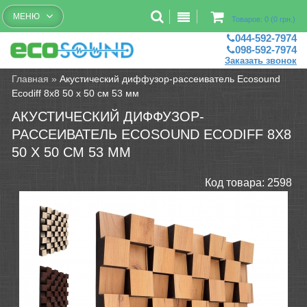
Бесплатный рассчет помещений
МЕНЮ
Товаров: 0 (0 грн.)
044-592-7974
098-592-7974
Заказать звонок
Главная
»
Акустический диффузор-рассеиватель Ecosound
Ecodiff 8x8 50 х 50 см 53 мм
АКУСТИЧЕСКИЙ ДИФФУЗОР-
РАССЕИВАТЕЛЬ ECOSOUND ECODIFF 8X8
50 Х 50 СМ 53 ММ
Код товара:
2598