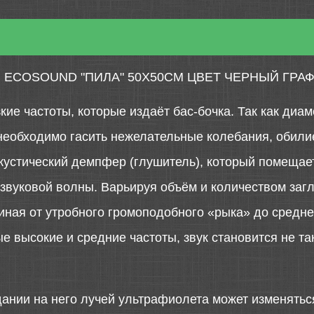
ECOSOUND "ПИЛА" 50Х50СМ ЦВЕТ ЧЕРНЫЙ ГРА
ие частоты, которые издаёт бас-бочка. Так как диа
необходимо гасить нежелательные колебания, обили
 акустический демпфер (глушитель), который помещае
звуковой волны. Варьируя объём и количеством загл
чиная от утробного громоподобного «рыка» до средн
 высокие и средние частоты, звук становится не та
дании на него лучей ультрафиолета может изменятьс