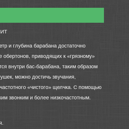
ФИТ
метр и глубина барабана достаточно
е обертонов, приводящих к «грязному»
тся внутри бас-барабана, таким образом
ушек, можно достичь звучания,
ечастотного «чистого» щелчка. С помощью
ким звонким и более низкочастотным.
я.