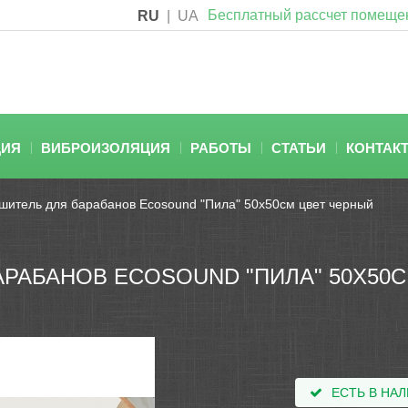
Бесплатный рассчет помеще
RU
|
UA
ЦИЯ
ВИБРОИЗОЛЯЦИЯ
РАБОТЫ
СТАТЬИ
КОНТАК
итель для барабанов Ecosound "Пила" 50х50см цвет черный
РАБАНОВ ECOSOUND "ПИЛА" 50Х50С
ЕСТЬ В НА