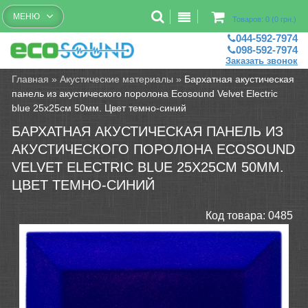
Бесплатный рассчет помещений
МЕНЮ
Товаров: 0 (0 грн.)
044-592-7974
098-592-7974
Заказать звонок
Главная
»
Акустические материалы
»
Бархатная акустическая
панель из акустического поролона Ecosound Velvet Electric
blue 25х25см 50мм. Цвет темно-синий
БАРХАТНАЯ АКУСТИЧЕСКАЯ ПАНЕЛЬ ИЗ
АКУСТИЧЕСКОГО ПОРОЛОНА ECOSOUND
VELVET ELECTRIC BLUE 25Х25СМ 50ММ.
ЦВЕТ ТЕМНО-СИНИЙ
Код товара:
0485