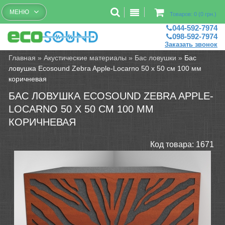
Бесплатный рассчет помещений
МЕНЮ
Товаров: 0 (0 грн.)
044-592-7974
098-592-7974
Заказать звонок
Главная
»
Акустические материалы
»
Бас ловушки
»
Бас
ловушка Ecosound Zebra Apple-Locarno 50 х 50 см 100 мм
коричневая
БАС ЛОВУШКА ECOSOUND ZEBRA APPLE-
LOCARNO 50 Х 50 СМ 100 ММ
КОРИЧНЕВАЯ
Код товара:
1671