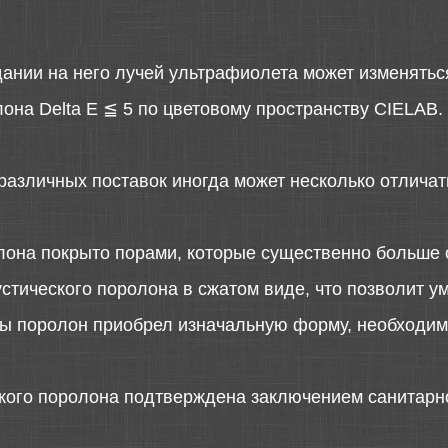
дании на него лучей ультрафиолета может изменятьс
она Delta E ≦ 5 по цветовому пространству CIELAB.
различных поставок иногда может несколько отличать
лона покрыто порами, которые существенно больше 
стического поролона в сжатом виде, что позволит у
 бы поролон приобрел изначальную форму, необходимо
ского поролона подтверждена заключением санитарн