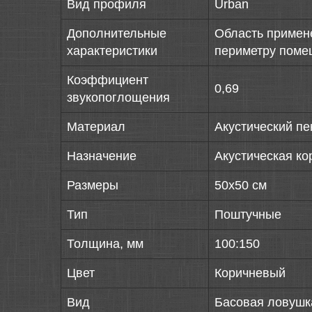
Вид профиля
Urban
Дополнительные
Область примен
характеристики
периметру помещ
Коэффициент
0,69
звукопоглощения
Материал
Акустический п
Назначение
Акустическая к
Размеры
50х50 см
Тип
Поштучные
Толщина, мм
100:150
Цвет
Коричневый
Вид
Басовая ловушк