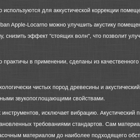
o используются для аккустической коррекции помещ
an Apple-Locarno можно улучшить акустику помещен
, снизить эффект "стоящих волн", что позволит улуч
o практичы в применении, сделаны из качественного
кологически чистых пород древесины и акустически
чными звукопоглощающими свойствами.
инструментов, исключает вибрацию. Акустический 
тановленных требованиями стандартов. Сам материал
асочным материалом до наиболее подходящего обст