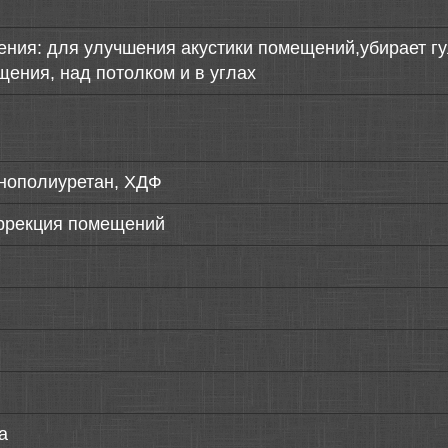
ения: для улучшения акустики помещений,убирает г
ения, над потолком и в углах
енополиуретан, ХДФ
оррекция помещений
а