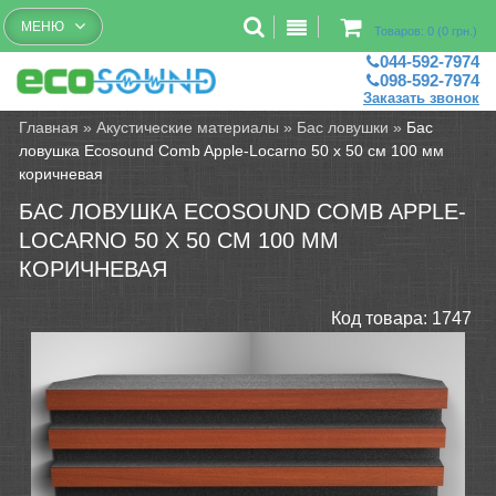
Бесплатный рассчет помещений
МЕНЮ
Товаров: 0 (0 грн.)
044-592-7974
098-592-7974
Заказать звонок
Главная
»
Акустические материалы
»
Бас ловушки
»
Бас
ловушка Ecosound Comb Apple-Locarno 50 х 50 см 100 мм
коричневая
БАС ЛОВУШКА ECOSOUND COMB APPLE-
LOCARNO 50 Х 50 СМ 100 ММ
КОРИЧНЕВАЯ
Код товара:
1747