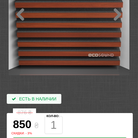
ЕСТЬ В НАЛИЧИИ
876
₴
КОЛ-ВО:
850
₴
СКИДКИ: - 3%