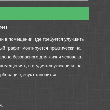
ФИТ
ен в помещении, где требуется улучшить
ный графит монтируется практически на
олона безопасного для жизни человека.
омещениях, в студиях звукозаписи, на
ерберацию, звук становится
я.