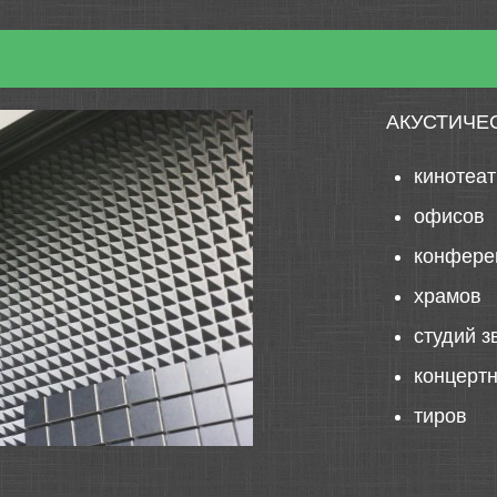
АКУСТИЧЕ
кинотеа
офисов
конфере
храмов
студий з
концерт
тиров