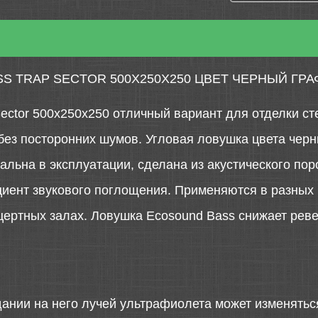
S TRAP SECTOR 500Х250Х250 ЦВЕТ ЧЕРНЫЙ ГРА
Sector 500х250х250 отличный вариант для отделки ст
 без посторонних шумов. Угловая ловушка цвета чер
льна в эксплуатации, сделана из акустического пор
ент звукового поглощения. Применяются в разных п
нцертных залах. Ловушка Ecosound Bass снижает рев
дании на него лучей ультрафиолета может изменятьс