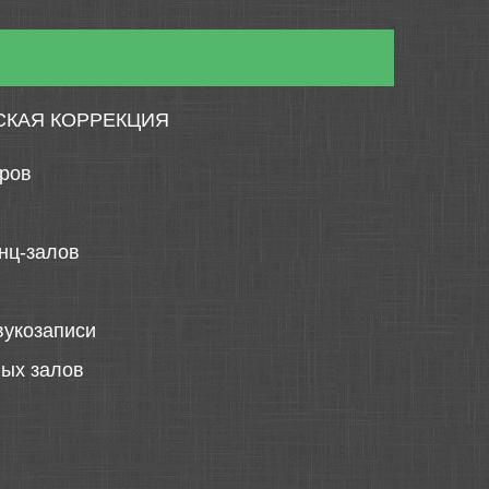
СКАЯ КОРРЕКЦИЯ
тров
нц-залов
вукозаписи
ных залов