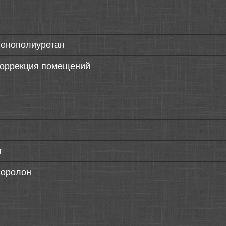
пенополиуретан
коррекция помещений
т
поролон