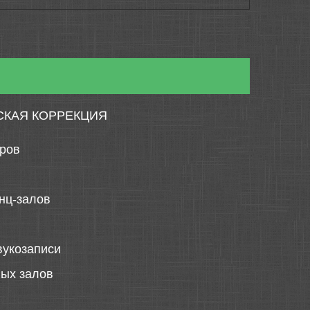
СКАЯ КОРРЕКЦИЯ
тров
нц-залов
вукозаписи
ных залов