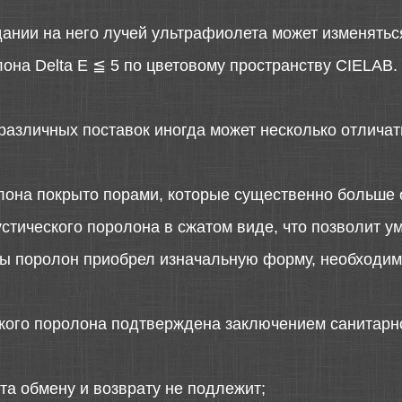
дании на него лучей ультрафиолета может изменятьс
она Delta E ≦ 5 по цветовому пространству CIELAB.
различных поставок иногда может несколько отличать
лона покрыто порами, которые существенно больше 
стического поролона в сжатом виде, что позволит у
 бы поролон приобрел изначальную форму, необходимо
ского поролона подтверждена заключением санитарн
та обмену и возврату не подлежит;