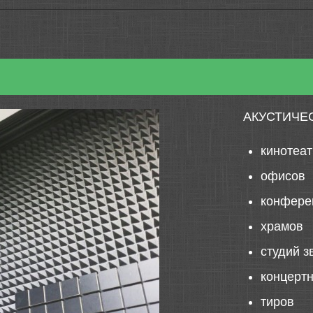
АКУСТИЧЕ
кинотеа
офисов
конфере
храмов
студий з
концерт
тиров