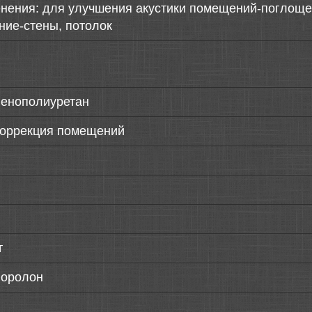
нения: для улучшения акустики помещений-поглощен
ние-стены, потолок
пенополиуретан
коррекция помещений
т
поролон