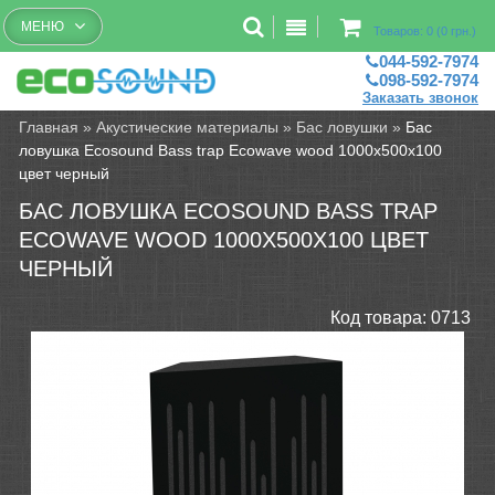
Бесплатный рассчет помещений
МЕНЮ
Товаров: 0 (0 грн.)
044-592-7974
098-592-7974
Заказать звонок
Главная
»
Акустические материалы
»
Бас ловушки
»
Бас
ловушка Ecosound Bass trap Ecowave wood 1000х500х100
цвет черный
БАС ЛОВУШКА ECOSOUND BASS TRAP
ECOWAVE WOOD 1000Х500Х100 ЦВЕТ
ЧЕРНЫЙ
Код товара:
0713