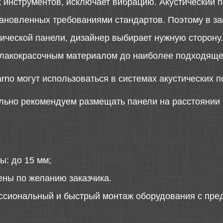
инструментов, исключает вибрацию. Акустический 
тановленных требованиями стандартов. Поэтому в з
тической панели, дизайнер выбирает нужную сторону
 лакокрасочным материалом до наиболее подходящег
rno могут использоваться в системах акустических 
ьно рекомендуем размещать панели на расстоянии н
ы: до 15 мм;
ены по желанию заказчика.
ссиональный и быстрый монтаж оборудования с пред