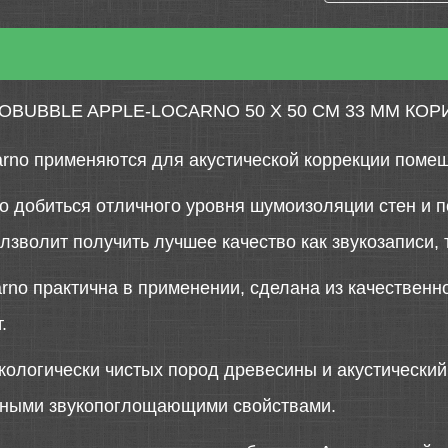
BUBBLE APPLE-LOCARNO 50 Х 50 СМ 33 ММ КО
arno применяются для акустической коррекции поме
 добиться отличного уровня шумоизоляции стен и по
зволит получить лучшее качество как звукозаписи, 
arno практична в применении, сделана из качественн
.
кологически чистых пород древесины и акустически
чными звукопоглощающими свойствами.