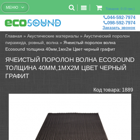
Бесплатный рассчет помещений
МЕНЮ
Товаров: 0 (0 грн.)
044-592-7974
098-592-7974
Заказать звонок
Главная
»
Акустические материалы
»
Акустический поролон
пирамида, ровный, волна
»
Ячеистый поролон волна
Ecosound толщина 40мм,1мх2м Цвет черный графит
ЯЧЕИСТЫЙ ПОРОЛОН ВОЛНА ECOSOUND
ТОЛЩИНА 40ММ,1МХ2М ЦВЕТ ЧЕРНЫЙ
ГРАФИТ
Код товара:
1889