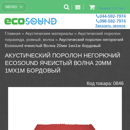
Бесплатный рассчет помещений
МЕНЮ
Товаров: 0 (0 грн.)
044-592-7974
098-592-7974
Заказать звонок
Главная
»
Акустические материалы
»
Акустический поролон
пирамида, ровный, волна
»
Акустический поролон негорючий
Ecosound ячеистый Волна 20мм 1мх1м бордовый
АКУСТИЧЕСКИЙ ПОРОЛОН НЕГОРЮЧИЙ
ECOSOUND ЯЧЕИСТЫЙ ВОЛНА 20ММ
1МХ1М БОРДОВЫЙ
Код товара:
0846