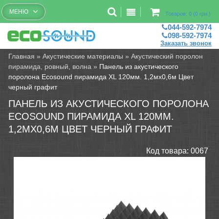
Бесплатный рассчет помещений
МЕНЮ
Товаров: 0 (0 грн.)
044-592-7974
098-592-7974
Заказать звонок
Главная
»
Акустические материалы
»
Акустический поролон
пирамида, ровный, волна
»
Панель из акустического
поролона Ecosound пирамида XL 120мм. 1,2мх0,6м Цвет
черный графит
ПАНЕЛЬ ИЗ АКУСТИЧЕСКОГО ПОРОЛОНА
ECOSOUND ПИРАМИДА XL 120ММ.
1,2МХ0,6М ЦВЕТ ЧЕРНЫЙ ГРАФИТ
Код товара:
0067