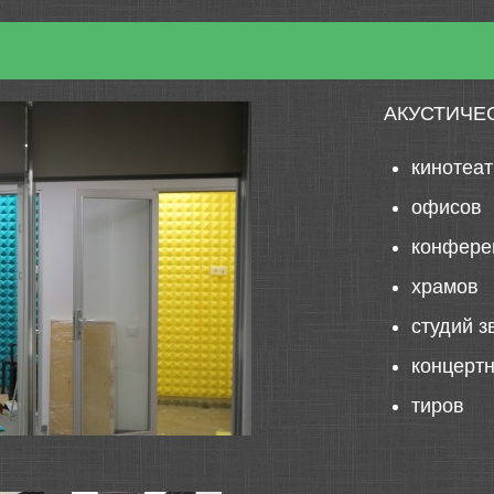
АКУСТИЧЕ
кинотеа
офисов
конфере
храмов
студий з
концерт
тиров