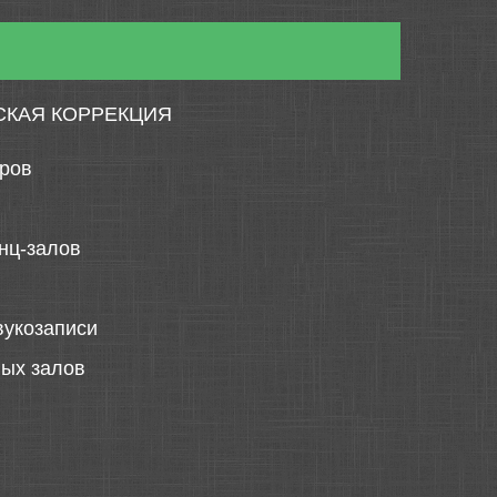
СКАЯ КОРРЕКЦИЯ
тров
нц-залов
вукозаписи
ных залов