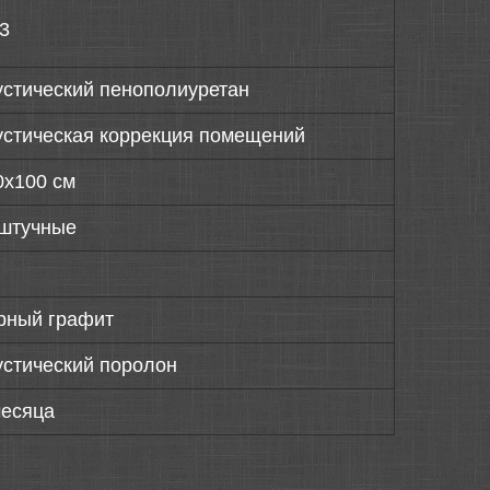
63
устический пенополиуретан
устическая коррекция помещений
0х100 см
штучные
рный графит
устический поролон
месяца