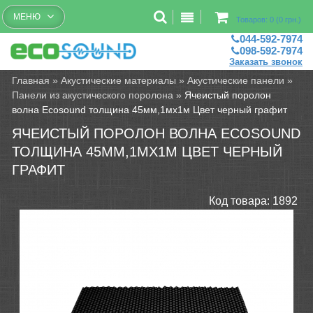
Бесплатный рассчет помещений
МЕНЮ
Товаров: 0 (0 грн.)
044-592-7974
098-592-7974
Заказать звонок
Главная
»
Акустические материалы
»
Акустические панели
»
Панели из акустического поролона
»
Ячеистый поролон
волна Ecosound толщина 45мм,1мх1м Цвет черный графит
ЯЧЕИСТЫЙ ПОРОЛОН ВОЛНА ECOSOUND
ТОЛЩИНА 45ММ,1МХ1М ЦВЕТ ЧЕРНЫЙ
ГРАФИТ
Код товара:
1892