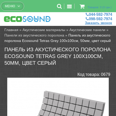
Бесплатный рассчет помещений
МЕНЮ
Товаров: 0 (0 грн.)
044-592-7974
098-592-7974
Заказать звонок
Главная
»
Акустические материалы
»
Акустические панели
»
Панели из акустического поролона
»
Панель из акустического
поролона Ecosound Tetras Grey 100x100см, 50мм, цвет серый
ПАНЕЛЬ ИЗ АКУСТИЧЕСКОГО ПОРОЛОНА
ECOSOUND TETRAS GREY 100X100СМ,
50ММ, ЦВЕТ СЕРЫЙ
Код товара:
0679