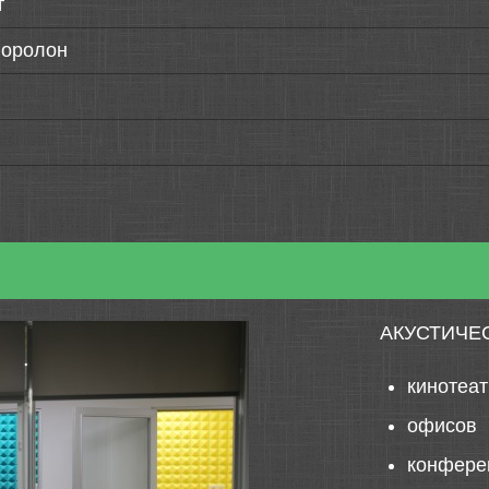
т
поролон
АКУСТИЧЕ
кинотеа
офисов
конфере