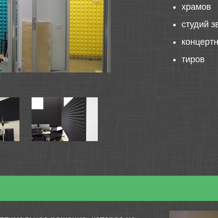
храмов
студий з
концерт
тиров