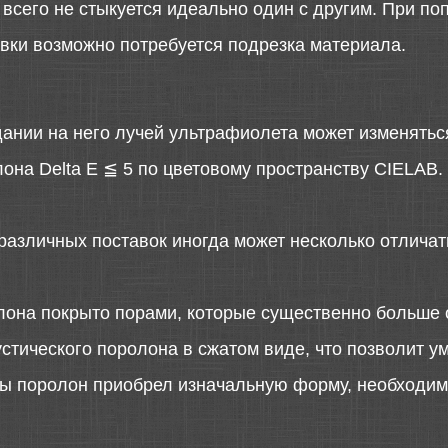
сего не стыкуется идеально один с другим. При поп
овки возможно потребуется подрезка материала.
дании на него лучей ультрафиолета может изменятьс
она Delta E ≦ 5 по цветовому пространству CIELAB.
различных поставок иногда может несколько отличать
лона покрыто порами, которые существенно больше 
стического поролона в сжатом виде, что позволит у
 бы поролон приобрел изначальную форму, необходимо