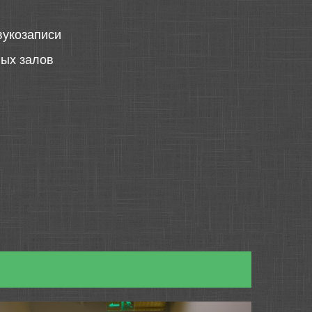
вукозаписи
ных залов