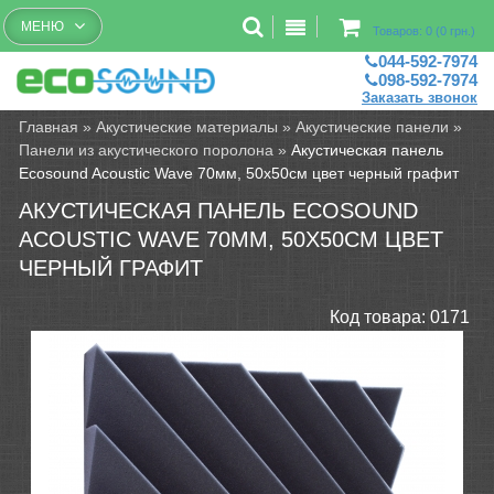
Бесплатный рассчет помещений
МЕНЮ
Товаров: 0 (0 грн.)
044-592-7974
098-592-7974
Заказать звонок
Главная
»
Акустические материалы
»
Акустические панели
»
Панели из акустического поролона
»
Акустическая панель
Ecosound Acoustic Wave 70мм, 50х50см цвет черный графит
АКУСТИЧЕСКАЯ ПАНЕЛЬ ECOSOUND
ACOUSTIC WAVE 70ММ, 50Х50СМ ЦВЕТ
ЧЕРНЫЙ ГРАФИТ
Код товара:
0171