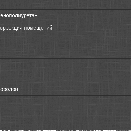
пенополиуретан
коррекция помещений
поролон