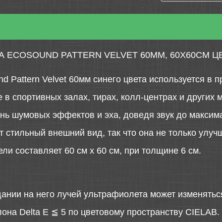
 ECOSOUND PATTERN VELVET 60ММ, 60Х60СМ Ц
d Pattern Velvet 60мм синего цвета используется в 
е в спортивных залах, тирах, колл-центрах и других 
ь шумовых эффектов и эха, доведя звук до максима
 стильный внешний вид, так что она не только улучш
и составляет 60 см x 60 см, при толщине 6 см.
дании на него лучей ультрафиолета может изменятьс
она Delta E ≦ 5 по цветовому пространству CIELAB.