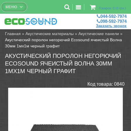
Бесплатный рассчет помещений
МЕНЮ
Товаров: 0 (0 грн.)
044-592-7974
098-592-7974
Заказать звонок
Главная
»
Акустические материалы
»
Акустические панели
»
Акустический поролон негорючий Ecosound ячеистый Волна
30мм 1мх1м черный графит
АКУСТИЧЕСКИЙ ПОРОЛОН НЕГОРЮЧИЙ
ECOSOUND ЯЧЕИСТЫЙ ВОЛНА 30ММ
1МХ1М ЧЕРНЫЙ ГРАФИТ
Код товара:
0840