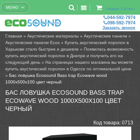
Бесплатный рассчет помещений
МЕНЮ
Товаров: 0 (0 грн.)
044-592-7974
098-592-7974
Заказать звонок
Главная
»
Акустические материалы
»
Акустические панели
»
Акустические панели Ecos
»
Купить акустический поролон в
Харькове стало быстрее и дешевле
»
Появилась возможность
купить акустический поролон в Днепре и получить его на
следующий день
»
На страницах нашего магазина вы можете
купить акустический поролон в Одессе по оптимальной цене
»
Бас ловушка Ecosound Bass trap Ecowave wood
1000х500х100 цвет черный
БАС ЛОВУШКА ECOSOUND BASS TRAP
ECOWAVE WOOD 1000Х500Х100 ЦВЕТ
ЧЕРНЫЙ
Код товара:
0713