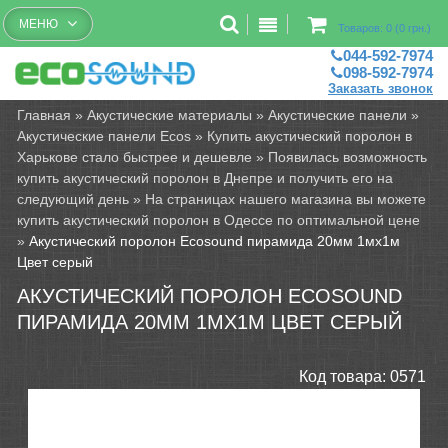
Бесплатный рассчет помещений
МЕНЮ
Товаров: 0 (0 грн.)
044-592-7974
098-592-7974
Заказать звонок
Главная
»
Акустические материалы
»
Акустические панели
»
Акустические панели Ecos
»
Купить акустический поролон в
Харькове стало быстрее и дешевле
»
Появилась возможность
купить акустический поролон в Днепре и получить его на
следующий день
»
На страницах нашего магазина вы можете
купить акустический поролон в Одессе по оптимальной цене
»
Акустический поролон Ecosound пирамида 20мм 1мх1м
Цвет серый
АКУСТИЧЕСКИЙ ПОРОЛОН ECOSOUND
ПИРАМИДА 20ММ 1МХ1М ЦВЕТ СЕРЫЙ
Код товара:
0571