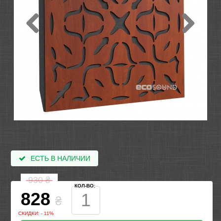
ЕСТЬ В НАЛИЧИИ
930
₴
КОЛ-ВО:
828
₴
СКИДКИ: - 11%