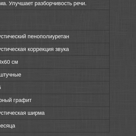
ма. Улучшает разборчивость речи.
устический пенополиуретан
устическая коррекция звука
0х60 см
штучные
6
рный графит
устическая ширма
месяца