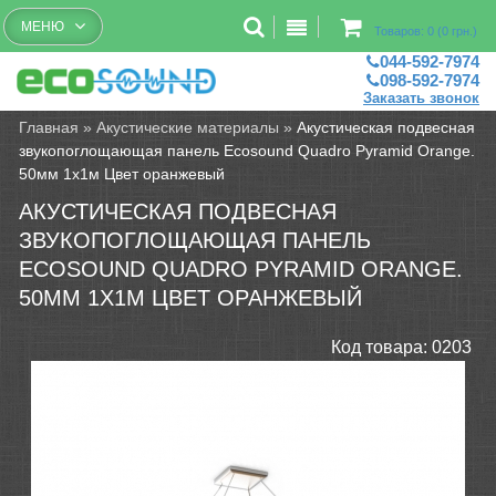
Бесплатный рассчет помещений
МЕНЮ
Товаров: 0 (0 грн.)
044-592-7974
098-592-7974
Заказать звонок
Главная
»
Акустические материалы
»
Акустическая подвесная
звукопоглощающая панель Ecosound Quadro Pyramid Orange.
50мм 1х1м Цвет оранжевый
АКУСТИЧЕСКАЯ ПОДВЕСНАЯ
ЗВУКОПОГЛОЩАЮЩАЯ ПАНЕЛЬ
ECOSOUND QUADRO PYRAMID ORANGE.
50ММ 1Х1М ЦВЕТ ОРАНЖЕВЫЙ
Код товара:
0203