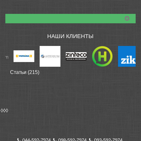
НАШИ КЛИЕНТЫ
Статьи (215)
◊◊◊
044-592-7974,
098-592-7974,
093-592-7974,