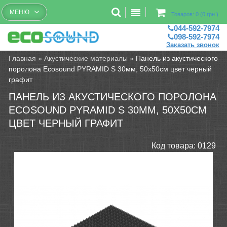
Бесплатный рассчет помещений
МЕНЮ
Товаров: 0 (0 грн.)
044-592-7974
098-592-7974
Заказать звонок
Главная
»
Акустические материалы
»
Панель из акустического
поролона Ecosound PYRAMID S 30мм, 50х50см цвет черный
графит
ПАНЕЛЬ ИЗ АКУСТИЧЕСКОГО ПОРОЛОНА
ECOSOUND PYRAMID S 30ММ, 50Х50СМ
ЦВЕТ ЧЕРНЫЙ ГРАФИТ
Код товара:
0129