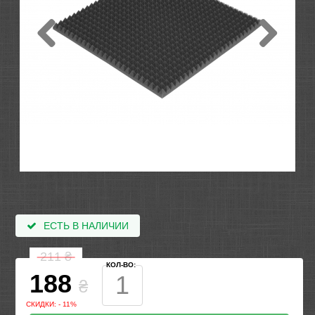
ЕСТЬ В НАЛИЧИИ
211
₴
КОЛ-ВО:
188
₴
СКИДКИ: - 11%