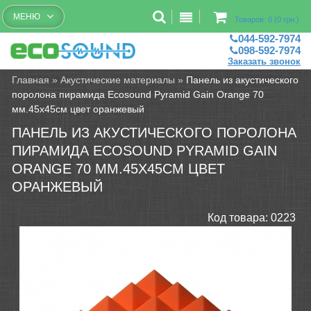
Бесплатный рассчет помещений
МЕНЮ
Товаров: 0 (0 грн.)
044-592-7974
098-592-7974
Заказать звонок
Главная
»
Акустические материалы
»
Панель из акустического
поролона пирамида Ecosound Pyramid Gain Orange 70
мм.45х45см цвет оранжевый
ПАНЕЛЬ ИЗ АКУСТИЧЕСКОГО ПОРОЛОНА
ПИРАМИДА ECOSOUND PYRAMID GAIN
ORANGE 70 ММ.45Х45СМ ЦВЕТ
ОРАНЖЕВЫЙ
Код товара:
0223