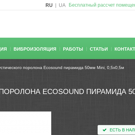
Бесплатный рассчет помеще
RU
|
UA
ЦИЯ
ВИБРОИЗОЛЯЦИЯ
РАБОТЫ
СТАТЬИ
КОНТАК
устического поролона Ecosound пирамида 50мм Mini, 0,5х0,5м
ПОРОЛОНА ECOSOUND ПИРАМИДА 50М
ЕСТЬ В НА