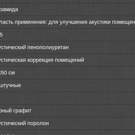
рамида
ласть применения: для улучшения акустики помещен
75
устический пенополиуретан
устическая коррекция помещений
х50 см
штучные
рный графит
устический поролон