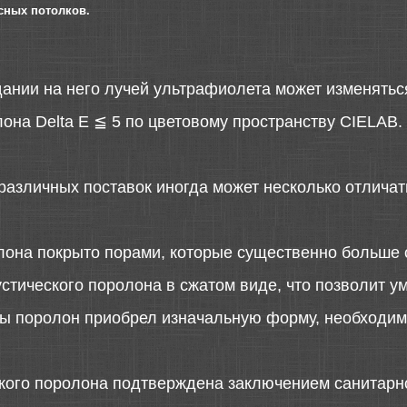
сных потолков.
дании на него лучей ультрафиолета может изменятьс
она Delta E ≦ 5 по цветовому пространству CIELAB.
различных поставок иногда может несколько отличать
лона покрыто порами, которые существенно больше 
стического поролона в сжатом виде, что позволит у
 бы поролон приобрел изначальную форму, необходимо
ского поролона подтверждена заключением санитарн