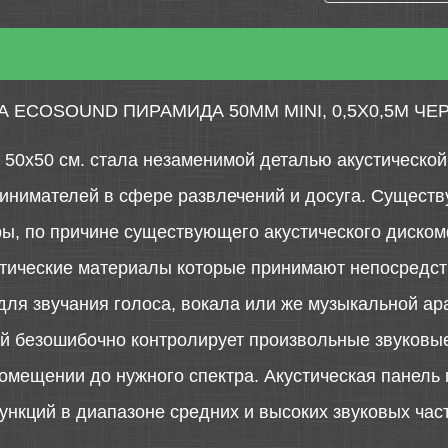
 ECOSOUND ПИРАМИДА 50ММ MINI, 0,5Х0,5М ЧЕ
i 50x50 см. стала незаменимой деталью акустическо
инимателей в сфере развлечений и досуга. Существ
ы, по причине существующего акустического дискомф
стические материалы которые принимают непосредст
ля звучания голоса, вокала или же музыкальной ар
ый безошибочно контролирует произвольные звуковы
омещении до нужного спектра. Акустическая панель 
ункций в диапазоне средних и высоких звуковых част