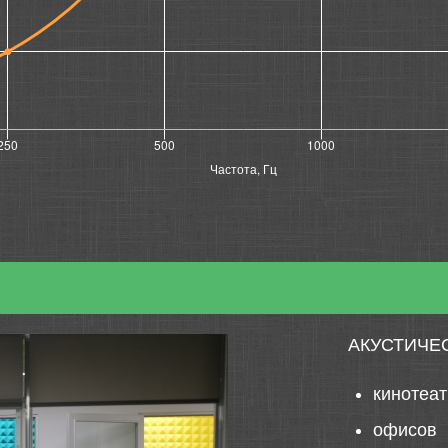
АКУСТИЧЕ
кинотеа
офисов