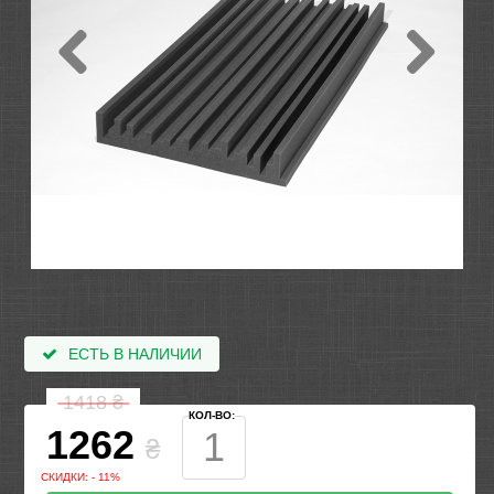
ЕСТЬ В НАЛИЧИИ
1418
₴
КОЛ-ВО:
1262
₴
СКИДКИ: - 11%