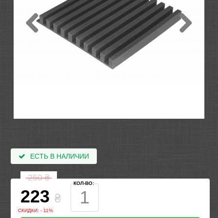
ЕСТЬ В НАЛИЧИИ
250
₴
КОЛ-ВО:
223
₴
СКИДКИ: - 11%