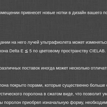
помещении привнесет новые нотки в дизайн вашего 
дании на него лучей ультрафиолета может изменятьс
она Delta E ≦ 5 по цветовому пространству CIELAB.
различных поставок иногда может несколько отличать
лона покрыто порами, которые существенно больше 
стического поролона в сжатом виде, что позволит у
 бы поролон приобрел изначальную форму, необходимо