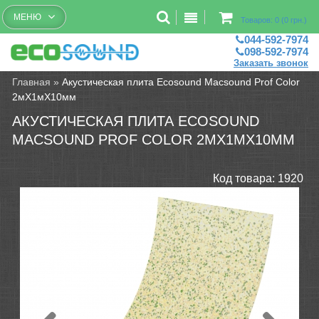
Бесплатный рассчет помещений
МЕНЮ
Товаров: 0 (0 грн.)
044-592-7974
098-592-7974
Заказать звонок
Главная
»
Акустическая плита Ecosound Macsound Prof Color
2мХ1мХ10мм
АКУСТИЧЕСКАЯ ПЛИТА ECOSOUND
MACSOUND PROF COLOR 2МХ1МХ10ММ
Код товара:
1920