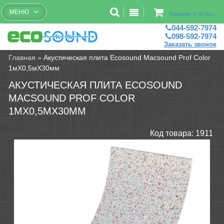
Бесплатный рассчет помещений
МЕНЮ
Товаров: 0 (0 грн.)
044-592-7974
098-592-7974
Заказать звонок
Главная
»
Акустическая плита Ecosound Macsound Prof Color
1мХ0,5мХ30мм
АКУСТИЧЕСКАЯ ПЛИТА ECOSOUND
MACSOUND PROF COLOR
1МХ0,5МХ30ММ
Код товара:
1911