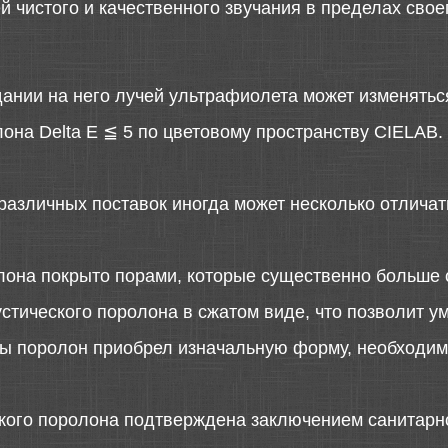
й чистого и качественного звучания в пределах сво
дании на него лучей ультрафиолета может изменятьс
она Delta E ≦ 5 по цветовому пространству CIELAB.
различных поставок иногда может несколько отличать
лона покрыто порами, которые существенно больше 
стического поролона в сжатом виде, что позволит у
 бы поролон приобрел изначальную форму, необходимо
ского поролона подтверждена заключением санитарн