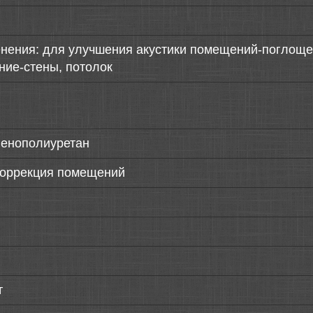
нения: для улучшения акустики помещений-поглощен
ние-стены, потолок
пенополиуретан
коррекция помещений
т