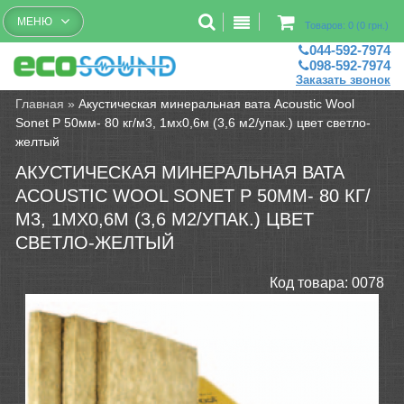
Бесплатный рассчет помещений
МЕНЮ
Товаров: 0 (0 грн.)
044-592-7974
098-592-7974
Заказать звонок
Главная
»
Акустическая минеральная вата Acoustic Wool
Sonet P 50мм- 80 кг/м3, 1мх0,6м (3,6 м2/упак.) цвет светло-
желтый
АКУСТИЧЕСКАЯ МИНЕРАЛЬНАЯ ВАТА
ACOUSTIC WOOL SONET P 50ММ- 80 КГ/
М3, 1МХ0,6М (3,6 М2/УПАК.) ЦВЕТ
СВЕТЛО-ЖЕЛТЫЙ
Код товара:
0078